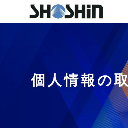
コ
ン
テ
ン
ツ
へ
ス
キ
ッ
プ
個人情報の